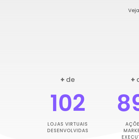
Vej
+
de
+
102
8
LOJAS VIRTUAIS
AÇÕE
DESENVOLVIDAS
MARK
EXECU