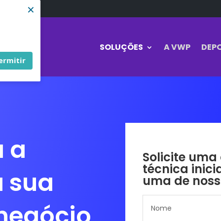
×
SOLUÇÕES
A VWP
DEP
ermitir
 a
Solicite uma
técnica inici
a sua
uma de noss
negócio