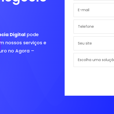
cia Digital
pode
m nossos serviços e
turo no Agora –