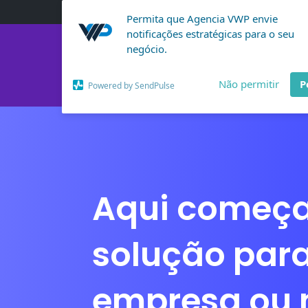
Permita que Agencia VWP envie
notificações estratégicas para o seu
negócio.
Não permitir
P
VWP Agência Digital
Powered by SendPulse
Aqui começa
solução par
empresa ou 