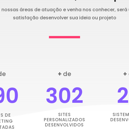
a nossas áreas de atuação e venha nos conhecer, será
satisfação desenvolver sua ideia ou projeto
de
+
de
+
90
302
SITES
SISTE
S DE
PERSONALIZADOS
DESENV
ETING
DESENVOLVIDOS
TADAS